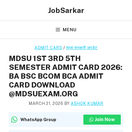
Skip
JobSarkar
to
content
MENU
ADMIT CARD
/
ताज़ा सरकारी अपडेट
MDSU 1ST 3RD 5TH
SEMESTER ADMIT CARD 2026:
BA BSC BCOM BCA ADMIT
CARD DOWNLOAD
@MDSUEXAM.ORG
MARCH 21, 2026
BY
ASHOK KUMAR
Join Now
WhatsApp Group